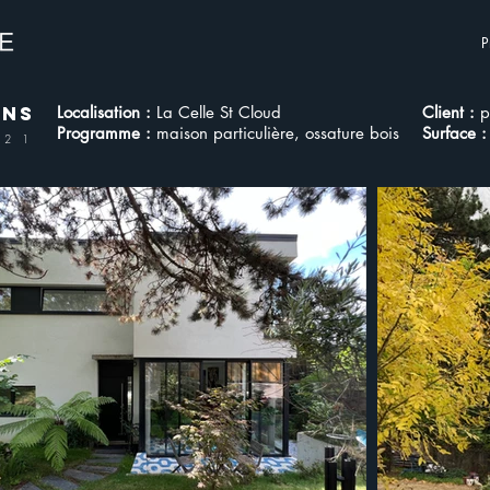
P
ONS
Localisation :
La Celle St Cloud
Client :
p
Programme :
maison
particulière,
ossature bois
Surface :
021