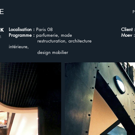
P
OK
Localisation :
Paris 08
Client 
Programme :
parfumerie, mode
Moev :
5
restructuration, architecture
intérieure,
design mobilier